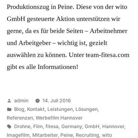
Produktionszug in Peine. Diese von der wito
GmbH gesteuerte Aktion unterstützen wir
gerne, da es für beide Seiten – Arbeitnehmer
und Arbeitgeber – wichtig ist, gezielt
auswählen zu können. Unter team-fitesa.com
gibt es alle Informationen!
Veröffentlicht
admin
14. Juli 2016
von
Veröffentlicht
Blog
,
Kontakt
,
Leistungen
,
Lösungen
,
in
Referenzen
,
Werbefilm Hannover
Schlagwörter:
Drohne
,
Film
,
fitesa
,
Germany
,
GmbH
,
Hannover
,
Imagefilm
,
Mitarbeiter
,
Peine
,
Recruiting
,
wito