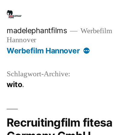
Zum
Inhalt
springen
madelephantfilms
Werbefilm
Hannover
Mehr
Werbefilm Hannover
Schlagwort-Archive:
wito
Recruitingfilm fitesa